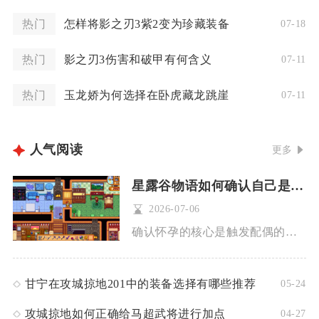
热门
怎样将影之刃3紫2变为珍藏装备
07-18
热门
影之刃3伤害和破甲有何含义
07-11
热门
玉龙娇为何选择在卧虎藏龙跳崖
07-11
人气阅读
更多
星露谷物语如何确认自己是否怀孕
2026-07-06
确认怀孕的核心是触发配偶的怀孕对话、收到明确文字通知，且孕期...
甘宁在攻城掠地201中的装备选择有哪些推荐
05-24
攻城掠地如何正确给马超武将进行加点
04-27