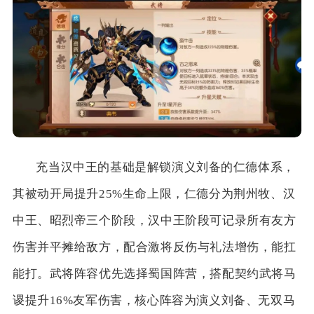
充当汉中王的基础是解锁演义刘备的仁德体系，
其被动开局提升25%生命上限，仁德分为荆州牧、汉
中王、昭烈帝三个阶段，汉中王阶段可记录所有友方
伤害并平摊给敌方，配合激将反伤与礼法增伤，能扛
能打。武将阵容优先选择蜀国阵营，搭配契约武将马
谡提升16%友军伤害，核心阵容为演义刘备、无双马