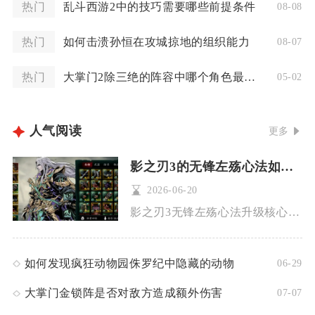
热门
乱斗西游2中的技巧需要哪些前提条件
08-08
热门
如何击溃孙恒在攻城掠地的组织能力
08-07
热门
大掌门2除三绝的阵容中哪个角色最重要
05-02
人气阅读
更多
影之刃3的无锋左殇心法如何提升等级
2026-06-20
影之刃3无锋左殇心法升级核心是常规升级攒经验、进阶突破提上限...
如何发现疯狂动物园侏罗纪中隐藏的动物
06-29
大掌门金锁阵是否对敌方造成额外伤害
07-07