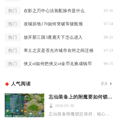
热门
在影之刃中心法装配操作是什么
05-16
热门
攻城掠地170如何突破等级瓶颈
07-14
热门
放开那三国3逐鹿天下怎么进入
06-21
热门
率土之滨是否允许城市在州之间迁移
07-23
热门
侠义ol如何把侠义ol金币兑换成钱币
06-15
人气阅读
更多
忘仙装备上的附魔要如何锁定保持
2026-05-30
忘仙装备附魔锁定保持，核心是通过锁定道具保护极品附魔词条，再...