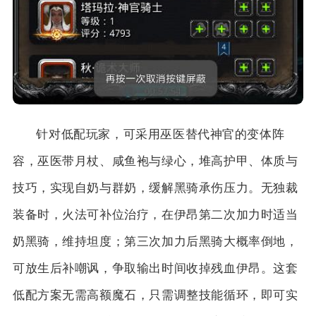
针对低配玩家，可采用巫医替代神官的变体阵
容，巫医带月杖、咸鱼袍与绿心，堆高护甲、体质与
技巧，实现自奶与群奶，缓解黑骑承伤压力。无独裁
装备时，火法可补位治疗，在伊昂第二次加力时适当
奶黑骑，维持坦度；第三次加力后黑骑大概率倒地，
可放生后补嘲讽，争取输出时间收掉残血伊昂。这套
低配方案无需高额魔石，只需调整技能循环，即可实