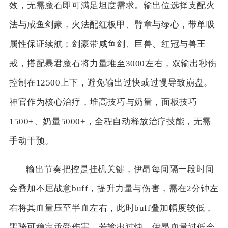
效，无需魔石即可满足坦度需求。输出位选择支配火
法与咸鱼剑豪，火法配红板甲、臂章与绿心，带单吸
属性保证续航；剑豪带咸鱼剑、巨兽、红冠与兽王
戒，搭配暴君魔石将力量堆至3000左右，双输出秒伤
控制在12500上下，避免输出过快或过慢导致崩盘。
神官作为核心治疗，堆高技巧与奶量，面板技巧
1500+、奶量5000+，全程自动释放治疗技能，无需
手动干预。
输出节奏把控是挂机关键，伊昂每间隔一段时间
会叠加不屈战意buff，提升力量与伤害，需在2分钟左
右将其血量压至半血左右，此时buff叠加幅度较低，
黑骑可稳定承受伤害。若输出过快，伊昂血量过低会