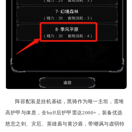
阵容配装是挂机基础，黑骑作为唯一主坦，需堆
高护甲与体质，全buff后护甲需达2000+，装备优选
慈悲之剑、灾厄、英雄盾与黄沙盾，带嘲讽与虚弱特