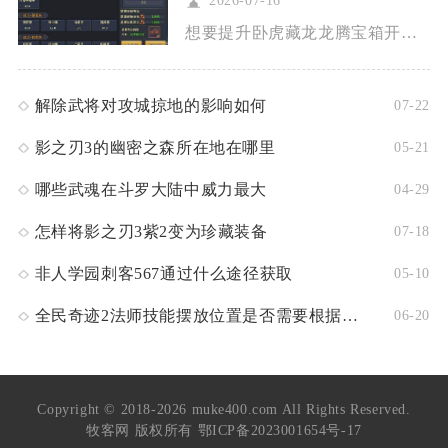
2026-07-16
想要提升卧虎藏龙龙腾宝箱开出稀有道具的中奖几率，核心思路分为...
解除武将对攻城掠地的影响如何
07-22
影之刃3的幽密之森所在地在哪里
05-21
哪些武魂在斗罗大陆中威力最大
04-29
怎样将影之刃3紫2变为珍藏装备
07-18
非人学园刺客567通过什么途径获取
05-10
全民奇迹2法师技能摆放位置是否需要根据地图来调整
06-20
Copyright © 2018-2026 muke400.com All Rights Reserved.
牧客网 版权所有
鄂ICP备2023001654号-17