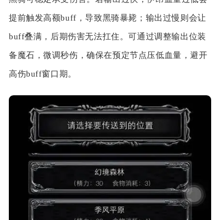
提前触发高额buff，导致黑骑暴毙；输出过慢则会让
buff叠满，后期伤害无法扛住。可通过调整输出位装
备魔石，微调秒伤，确保在预定节点压低血量，避开
高伤buff窗口期。