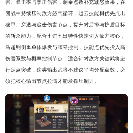
害、暴击率与暴击伤害，剩余点数补充减怒效果，在
团战中持续压制敌方怒气循环，赵云技能树优先点出
破甲、穿透与追击伤害节点，提升对后排与护盾目标
的斩杀能力，配合七进七出特性快速切入敌方核心，
马超则侧重单体爆发与眩晕控制，技能点优先投入高
伤害系数与概率控制节点，适合针对敌方关键武将进
行定点突破，这类输出武将不建议平均分配点数，必
须把核心输出节点拉满才能发挥压制力。