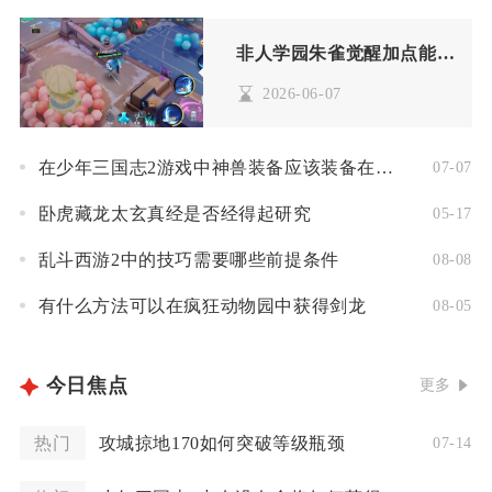
非人学园朱雀觉醒加点能否提高暴击率
2026-06-07
在少年三国志2游戏中神兽装备应该装备在哪里
07-07
卧虎藏龙太玄真经是否经得起研究
05-17
乱斗西游2中的技巧需要哪些前提条件
08-08
有什么方法可以在疯狂动物园中获得剑龙
08-05
今日焦点
更多
热门
攻城掠地170如何突破等级瓶颈
07-14