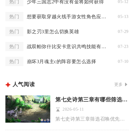
热门
少年三国志2中有没有金将如何获得
05-12
热门
想要获取穿越火线手游女性角色应该怎么办
05-13
热门
影之刃3里怎么切换英雄
07-29
热门
战双帕弥什比安卡意识共鸣技能有何特点
07-23
热门
崩坏3月魂主c的阵容要怎么选择
07-10
人气阅读
更多
第七史诗第三章有哪些筛选召唤
2026-05-11
第七史诗第三章筛选召唤优先锁定伊赛丽雅、黛丝缇娜、塔玛林尔三...