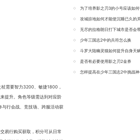
为了培养影之刃3的小号应该如何
攻城掠地如何才能使沉睡已久的
无尽的拉格朗日打下城市是否会
少年三国志2中的兵符怎么换
斗罗大陆幽灵猫如何提升自身天
是否有必要使用影之刃2金券
怎样提高在少年三国志2中挑战神
需要智力3200、敏捷1800，
成来提升。角色等级需达到对应阶
参与行会战、竞技场、跨服活动获
、交易行购买获取，积分可从日常