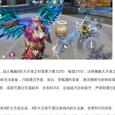
士佩戴6阶大天使之剑需要力量3200、敏捷2100，法师佩戴大天使之杖
性未达标无法装备，只能通过升级、加点、穿戴属性装备、激活翅膀与坐骑加
限，成就可通过完成副本、击杀BOSS、达成战力目标提升，声望则通过
三把4阶大天使合成，4阶大天使可通过游戏内积分兑换、世界BOSS掉落