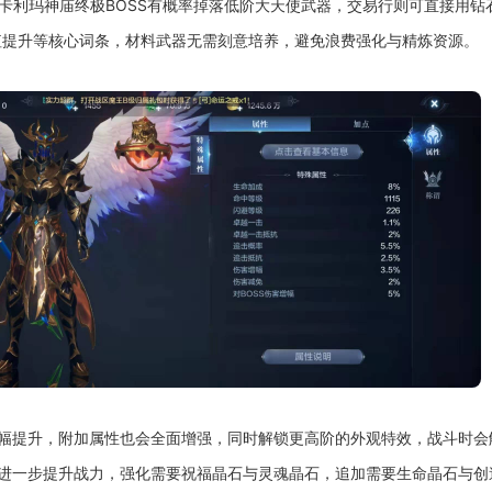
、卡利玛神庙终极BOSS有概率掉落低阶大天使武器，交易行则可直接用
值提升等核心词条，材料武器无需刻意培养，避免浪费强化与精炼资源。
大幅提升，附加属性也会全面增强，同时解锁更高阶的外观特效，战斗时会
，进一步提升战力，强化需要祝福晶石与灵魂晶石，追加需要生命晶石与创