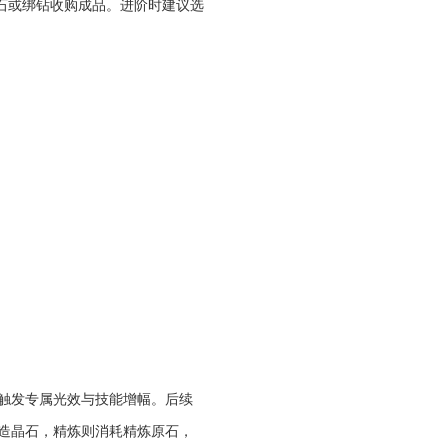
钻石或绑钻收购成品。进阶时建议选
触发专属光效与技能增幅。后续
造晶石，精炼则消耗精炼原石，