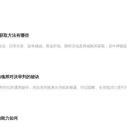
获取方法有哪些
玩法、日常任务、副本挑战、商会护送、限时活动及商城购买获取，其中押镖是核
陆魂师对决审判的秘诀
判印记的通用捷径，对抗审判效果分为机制规避、印记阻断、生存抵消三类可行思
的能力如何