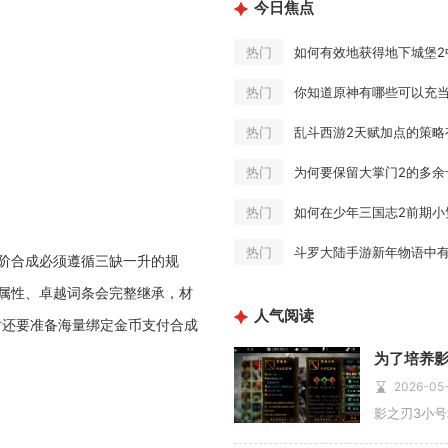
今日焦点
如何有效地获得地下城堡2
热门
你知道原神有哪些可以充
热门
乱斗西游2天赋加点的策略
热门
为何要保留大掌门2的多余
热门
如何在少年三国志2前期小
热门
斗罗大陆手游新年物语中
热门
阶合成必须遵循三缺一升的规
属性、卓越词条会完整继承，材
人气阅读
时还要准备海量绑定金币支付合成
2026-05