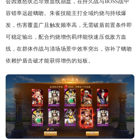
会因激怒状态导致血线崩盘，在持久战与BOSS战中
容错率远超螭吻。朱雀技能主打全域灼烧与持续爆
发，伤害覆盖广且触发频率高，无需破盾前置条件即
可稳定输出，配合灼烧增伤羁绊能快速压低敌方血
线，在群体作战与清场场景中效率突出，弥补了螭吻
依赖护盾击破才能获得增伤的短板。