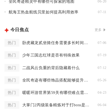
全民奇迹精灵中有哪些可探索的地图
06-20
航海王热血航线贝里如何提高利用效率
07-11
今日焦点
更多
热门
卧虎藏龙贰坐骑任务需要多长时间完成
07-06
热门
少年三国志红球是否有特殊效果
07-19
热门
二战风云负重的背后隐藏着什么
07-12
热门
全民奇迹有哪些饰品搭配能够提升战斗实力
05-26
热门
暖暖环游世界第59关有哪些难点需要突破
04-23
热门
大掌门2丙级装备精炼对于打boss是否更有帮助
06-04