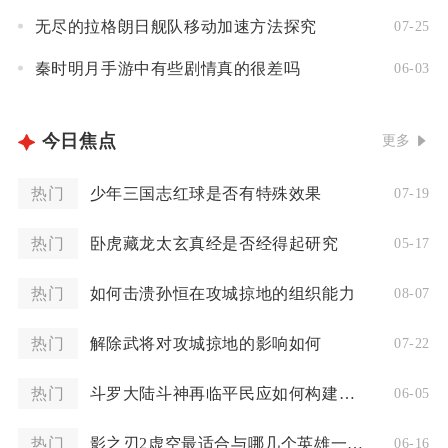
无尽的拉格朗日舰队移动加速方法探究
07-25
秦时明月手游中有些剧情真的很差吗
06-03
今日焦点
更多
热门
少年三国志红球是否有特殊效果
07-19
热门
卧虎藏龙太玄真经是否经得起研究
05-17
热门
如何击溃孙恒在攻城掠地的组织能力
08-07
热门
解除武将对攻城掠地的影响如何
07-22
热门
斗罗大陆斗神再临平民应如何构建阵容
06-05
热门
影之刃2虚空最适合与哪几个英雄一同上阵
06-16