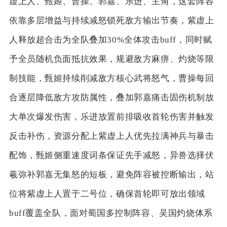
虚上人、甄姬、曹操、郭嘉、乐进、主角，这套阵容
依靠多层增益与持续减怒锁死敌方输出节奏，紫虚上
人释放超合击为全队叠加30%全体攻击buff，同时赋
予全员随机负面抵抗效果，规避敌方麻痹、灼烧等限
制技能，甄姬持续削减敌方核心武将怒气，曹操每回
合逐层降低敌方攻防属性，叠加郭嘉痛击固伤机制放
大单次爆发伤害，乐进放置前排吸收首轮伤害并触发
反击补伤，资源分配上紫虚上人优先拉满神兵与暴击
配饰，甄姬侧重速度词条保证先手减怒，异兽选择伏
羲弥补郭嘉无集怒的短板，避免阵容被控断输出，站
位将紫虚上人置于二号位，确保首轮即可放出领域
buff覆盖全队，面对蜀国多控制阵容、吴国灼烧体系