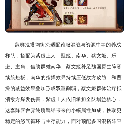
魏群混搭均衡流适配跨服混战与资源中等的养成
梯队，搭配为紫虚上人、甄姬、南华、蔡文姬、乐
进、主角，借助群雄南华、蔡文姬补足魏国原生阵容
续航短板，南华的指挥效果持续压低敌方攻防，和曹
操的减益效果叠加形成双重削弱，蔡文姬群体治疗抵
消敌方爆发伤害，紫虚上人依旧承担全队增益核心，
这套阵容舍弃纯魏羁绊带来的小幅属性加成，换取更
稳定的怒气循环与生存能力，面对顶配多国混搭阵容