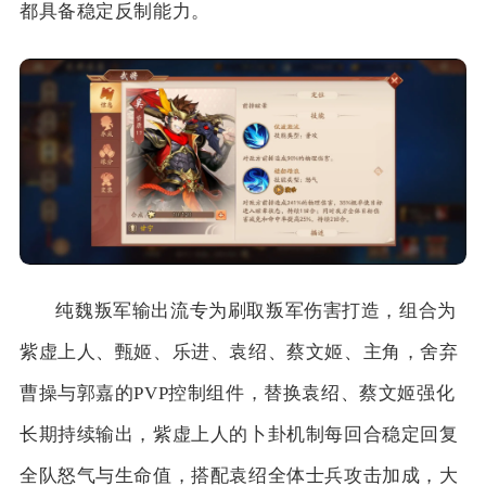
都具备稳定反制能力。
纯魏叛军输出流专为刷取叛军伤害打造，组合为
紫虚上人、甄姬、乐进、袁绍、蔡文姬、主角，舍弃
曹操与郭嘉的PVP控制组件，替换袁绍、蔡文姬强化
长期持续输出，紫虚上人的卜卦机制每回合稳定回复
全队怒气与生命值，搭配袁绍全体士兵攻击加成，大