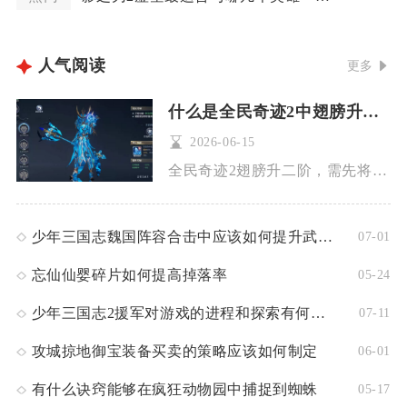
人气阅读
更多
什么是全民奇迹2中翅膀升二阶的途径
2026-06-15
全民奇迹2翅膀升二阶，需先将一阶翅膀升满10星，再消耗洛克火...
少年三国志魏国阵容合击中应该如何提升武将技能
07-01
忘仙仙婴碎片如何提高掉落率
05-24
少年三国志2援军对游戏的进程和探索有何帮助呢
07-11
攻城掠地御宝装备买卖的策略应该如何制定
06-01
有什么诀窍能够在疯狂动物园中捕捉到蜘蛛
05-17