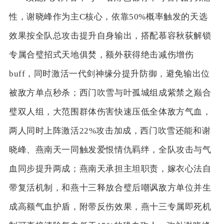
性，谢晓峰作为主C核心，依靠50%概率触发的天选
效果按全队总攻击提升自身输出，搭配慕容秋荻解锁
专属合璧招式天地俱焚，额外获得绝击减伤增伤
buff，同时激活一代剑神缘分提升防御，避免输出位
被敌方单点秒杀；西门吹雪与叶孤城组成紫禁之巅合
璧双人组，大范围群体伤害快速压低全体敌方气血，
两人同时上阵激活22%攻击加成，西门吹雪还能和谢
晓峰、燕南天一同触发爱恨情仇羁绊，全队攻击与气
血同步提升两成；燕南天承担主坦职责，嫁衣心法自
带复活机制，和燕十三释放合璧后嘲讽敌方单位并生
成高额气血护盾，附带反伤效果，燕十三专属即死机