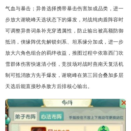
气血与暴击；异兽选择携带暴击伤害加成品类，进一
步放大谢晓峰天选状态下的爆发，对战纯肉盾阵容时
可调整异兽词条补充穿透属性，防止输出被高额防御
抵消，侠缘阵优先解锁剑系、坦系缘分加成，进一步
放大六角色组合的羁绊收益，推图过程中依靠西门吹
雪群体伤害快速清小怪，竞技场对战时燕南天复活机
制可抵消敌方先手爆发，谢晓峰在第三回合叠加多层
天选后能直接秒杀敌方后排核心输出。