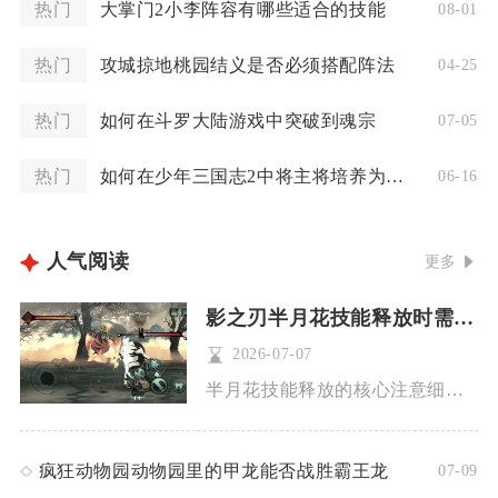
热门
大掌门2小李阵容有哪些适合的技能
08-01
热门
攻城掠地桃园结义是否必须搭配阵法
04-25
热门
如何在斗罗大陆游戏中突破到魂宗
07-05
热门
如何在少年三国志2中将主将培养为红将
06-16
人气阅读
更多
影之刃半月花技能释放时需要注意哪些细节
2026-07-07
半月花技能释放的核心注意细节集中在羁绊触发条件、杀意资源把控...
疯狂动物园动物园里的甲龙能否战胜霸王龙
07-09