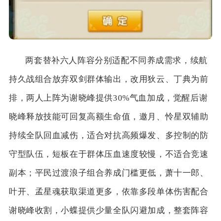
两套替补六人阵容分别适配不同养成需求，续航
持久战组合放弃双剑群体输出，改用狄云、丁典为前
排，两人上阵为谢晓峰提供30%气血加成，觉醒后谢
晓峰释放技能可回复高额生命值，邀月、怜星双辅助
持续全队回血减伤，适合对抗高频爆发、多控制的防
守型队伍，短板在于群体压血速度较慢，不适合竞速
副本；平民过渡浪子组合养成门槛更低，萧十一郎、
叶开、孟星魂获取渠道更多，依靠多段单体伤害配合
谢晓峰收割，小蝶提供少量全队闪避加成，整套阵容