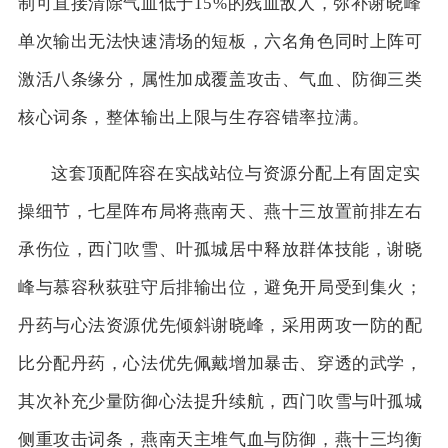
制可直接清除气血低于15%的残血敌人，弥补谢晓峰
单次输出无法快速清场的短板，六名角色同时上阵可
激活八条缘分，属性加成覆盖攻击、气血、防御三类
核心词条，整体输出上限与生存容错率拉满。
这套顶配阵容在实战站位与资源分配上有固定实
操细节，七星阵布局将燕南天、燕十三放置前排左右
承伤位，西门吹雪、叶孤城居中释放群体技能，谢晓
峰与慕容秋荻驻守后排输出位，避免开局受到集火；
丹药与心法资源优先倾斜谢晓峰，采用两攻一防的配
比分配丹药，心法优先佩戴增加暴击、穿透的武学，
其次补充少量防御心法提升续航，西门吹雪与叶孤城
侧重攻击词条，燕南天主堆气血与防御，燕十三均衡