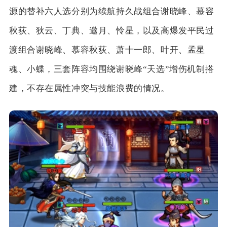
源的替补六人选分别为续航持久战组合谢晓峰、慕容
秋荻、狄云、丁典、邀月、怜星，以及高爆发平民过
渡组合谢晓峰、慕容秋荻、萧十一郎、叶开、孟星
魂、小蝶，三套阵容均围绕谢晓峰“天选”增伤机制搭
建，不存在属性冲突与技能浪费的情况。