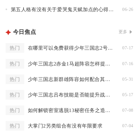
第五人格有没有关于爱哭鬼天赋加点的心得体会
06-26
今日焦点
更多
热门
在哪里可以免费获得少年三国志2号令天下
07-17
热门
少年三国志2赤金1马超阵容怎样提升实力
07-16
热门
少年三国志新群雄阵容如何配合其他阵容进行联动
05-31
热门
少年三国志吕布技能是否能提升战斗力
05-17
热门
如何解锁密室逃脱13秘密任务之造王者攻略的下一关
07-08
热门
大掌门2另类组合有没有年限要求
07-04