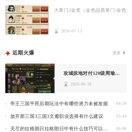
大掌门2金奖（金色品质掌门/金色弟
2026-07-13
近期火爆
更多
攻城掠地对付120级周瑜的攻略是什么
2026-06-18
帝王三国平民后期玩法中有哪些潜力未被发掘
04-29
放开那三国3三国3文鸯职业选择有什么建议
05-10
无尽的拉格朗日拉格朗日中有什么技巧可以增加矿石获取量
06-06