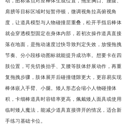
动，图标落点对应棒体生成位置，拖至胸口、腰腹、
肩膀等目标区域时短暂停顿，微调视角拉高俯视角
度，让道具模型与人物碰撞层重叠，松开手指后棒体
就会穿透模型固定在身体内部，若初次操作道具直接
落在地面，是拖动速度过快导致判定失效，放慢拖拽
节奏、分小段移动图标就能提升成功率。想要卡在四
肢位置，可先切换抬手、叉腰等肢体舒展动作，再重
复拖拽步骤，肢体展开后碰撞缝隙更大，更容易实现
棒体嵌入手臂、小腿。矮人形态会缩小人物碰撞体
积，卡细棒道具时容错率更高，佩戴矮人面具或使用
临时矮人魔法，能减少道具直接弹开的情况，适合新
手练习基础卡位。