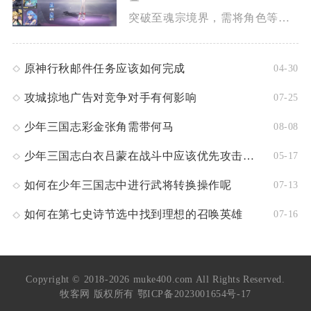
突破至魂宗境界，需将角色等级提升至魂尊90级，满足魂环配置、...
原神行秋邮件任务应该如何完成
04-30
攻城掠地广告对竞争对手有何影响
07-25
少年三国志彩金张角需带何马
08-08
少年三国志白衣吕蒙在战斗中应该优先攻击哪些敌人
05-17
如何在少年三国志中进行武将转换操作呢
07-13
如何在第七史诗节选中找到理想的召唤英雄
07-16
Copyright © 2018-2026 muke400.com All Rights Reserved.
牧客网 版权所有
鄂ICP备2023001654号-17