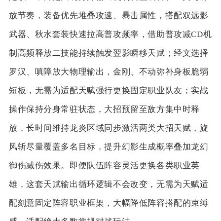
放节奏，装备优先堆叠攻速、暴击属性，搭配双远影
武器、秋水套装快速拉高普攻频率，借助普攻减CD机
制高频释放二技能持续触发翌影瞬移天赋；经文选择
罗汉、嗔障放大物理输出，金刚、不动弥补身板脆弱
短板，无需为适配天赋强行更换固定职业队友；实战
操作保持分身常驻状态，大招预留至敌方集中时释
放，长时间维持龙炎区域同步激活两类大招天赋，旋
风斩尽量覆盖多名目标，提升幻影生成概率叠加龙幻
御伤减伤效果。即便队伍阵容灵活更换各类职业英
雄，这套天赋输出循环逻辑不会改变，无需为天赋适
配刻意固定阵容职业框架，大幅降低阵容搭配的束缚