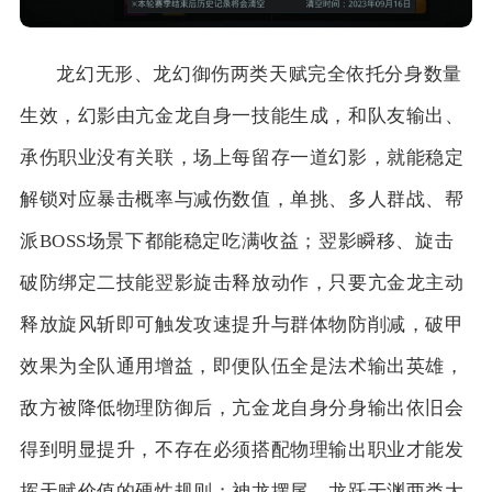
龙幻无形、龙幻御伤两类天赋完全依托分身数量
生效，幻影由亢金龙自身一技能生成，和队友输出、
承伤职业没有关联，场上每留存一道幻影，就能稳定
解锁对应暴击概率与减伤数值，单挑、多人群战、帮
派BOSS场景下都能稳定吃满收益；翌影瞬移、旋击
破防绑定二技能翌影旋击释放动作，只要亢金龙主动
释放旋风斩即可触发攻速提升与群体物防削减，破甲
效果为全队通用增益，即便队伍全是法术输出英雄，
敌方被降低物理防御后，亢金龙自身分身输出依旧会
得到明显提升，不存在必须搭配物理输出职业才能发
挥天赋价值的硬性规则；神龙摆尾、龙跃于渊两类大