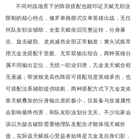
不同对战场景下的阵容搭配也能印证天赋无职业
限制的核心特点，修罗单挑模式仅单英雄出战，无任
何队友职业辅助，全套天赋依旧完整运转，分身暴
击、旋击破防、龙炎减伤全部正常触发；篝火试炼常
用亢金龙搭配千里眼、无常双输出组合，两种英雄分
属不同输出定位，无统一职业归类，亢金龙天赋全程
无衰减；帮派烛龙高伤阵容可搭配坦度英雄承伤，也
可搭配法系辅助提供续航，两种搭配方式下亢金龙依
靠天赋叠加的分身输出差距极小，仅装备与攻速属性
会影响最终伤害，和队友职业划分无关。不少玩家会
误以为旋击破防需要物理队友配合才能体现天赋价
值，实际该天赋核心受益者始终是亢金龙自身幻影，