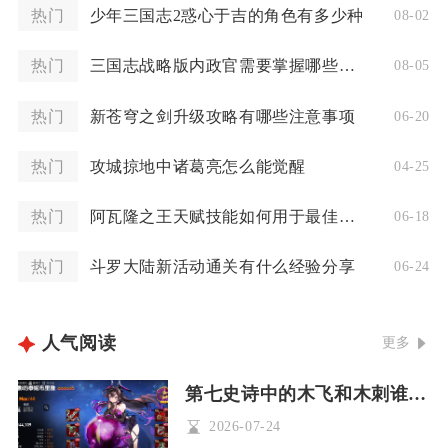
热门
少年三国志2惑心于吉的角色有多少种
08-02
热门
三国志战略版内政官需要掌握哪些实用战法
08-05
热门
新苍穹之剑升级攻略有哪些注意事项
06-20
热门
攻城掠地中诸葛亮怎么能觉醒
04-25
热门
阿瓦隆之王天赋技能如何用于最佳效果
06-18
热门
斗罗大陆新活动通关有什么经验分享
06-24
人气阅读
更多
第七史诗中的木飞和木刺谁厉害
2026-07-24