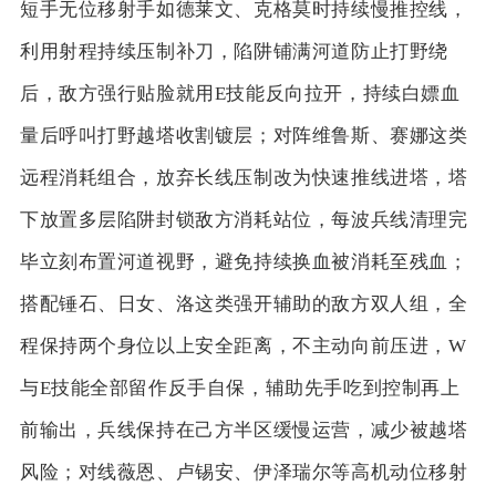
短手无位移射手如德莱文、克格莫时持续慢推控线，
利用射程持续压制补刀，陷阱铺满河道防止打野绕
后，敌方强行贴脸就用E技能反向拉开，持续白嫖血
量后呼叫打野越塔收割镀层；对阵维鲁斯、赛娜这类
远程消耗组合，放弃长线压制改为快速推线进塔，塔
下放置多层陷阱封锁敌方消耗站位，每波兵线清理完
毕立刻布置河道视野，避免持续换血被消耗至残血；
搭配锤石、日女、洛这类强开辅助的敌方双人组，全
程保持两个身位以上安全距离，不主动向前压进，W
与E技能全部留作反手自保，辅助先手吃到控制再上
前输出，兵线保持在己方半区缓慢运营，减少被越塔
风险；对线薇恩、卢锡安、伊泽瑞尔等高机动位移射