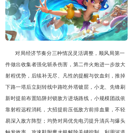
对局经济节奏分三种情况灵活调整，顺风局第一
件做出收集者强化斩杀伤害，第二件火炮进一步放大
射程优势，后续补无尽、凡性的提醒与饮血剑，推掉
下路一塔后立刻转线中路吃外塔镀层，小龙、先锋刷
新时提前布置陷阱封锁敌方进场路线，小规模团战依
靠射程远程消耗，大招提前压低敌方前排血量，不轻
易深入敌方阵型；均势对局优先电刃提升清兵与爆头
触发效率，攻速鞋附魔水银解除关键控制，利用河道