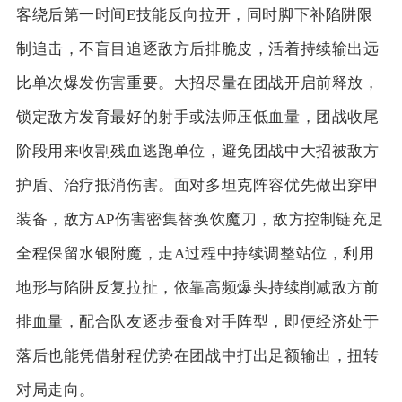
客绕后第一时间E技能反向拉开，同时脚下补陷阱限
制追击，不盲目追逐敌方后排脆皮，活着持续输出远
比单次爆发伤害重要。大招尽量在团战开启前释放，
锁定敌方发育最好的射手或法师压低血量，团战收尾
阶段用来收割残血逃跑单位，避免团战中大招被敌方
护盾、治疗抵消伤害。面对多坦克阵容优先做出穿甲
装备，敌方AP伤害密集替换饮魔刀，敌方控制链充足
全程保留水银附魔，走A过程中持续调整站位，利用
地形与陷阱反复拉扯，依靠高频爆头持续削减敌方前
排血量，配合队友逐步蚕食对手阵型，即便经济处于
落后也能凭借射程优势在团战中打出足额输出，扭转
对局走向。