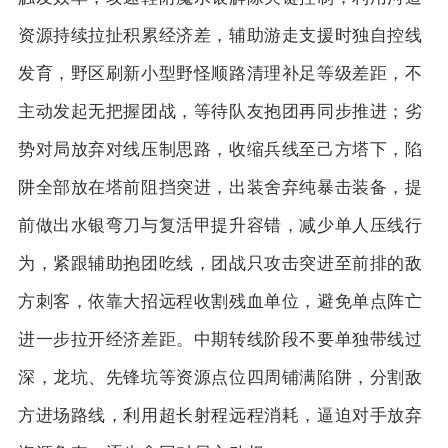
资源持续拉扯积累经济差，辅助游走支援时独自控线
发育，野区刷新小型野怪顺路清理补足等级差距，不
主动发起无把握团战，等待队友抱团再同步推进；劣
势对局放弃对线压制思路，收缩兵线至己方塔下，陷
阱全部放在塔前阻挡突进，出装舍弃纯暴击装备，提
前做出水银弯刀与复活甲提升容错，减少单人压线行
为，紧跟辅助抱团吃线，团战只攻击突进至前排的敌
方刺客，依靠大招远程收割残血单位，避免单点阵亡
进一步拉开经济差距。中期转线阶段不要单独带线过
深，龙坑、先锋坑等资源点位四周铺满陷阱，分割敌
方进场路线，利用超长射程远程消耗，逼迫对手放弃