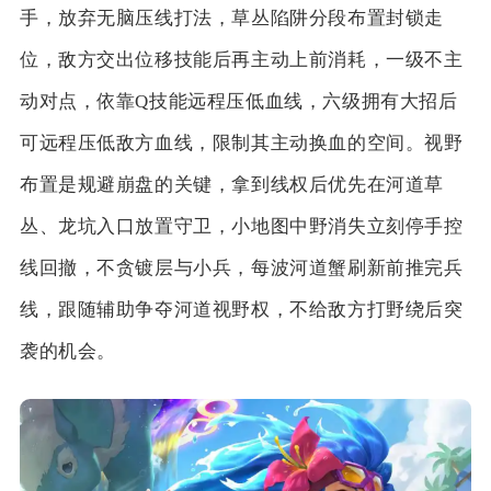
手，放弃无脑压线打法，草丛陷阱分段布置封锁走
位，敌方交出位移技能后再主动上前消耗，一级不主
动对点，依靠Q技能远程压低血线，六级拥有大招后
可远程压低敌方血线，限制其主动换血的空间。视野
布置是规避崩盘的关键，拿到线权后优先在河道草
丛、龙坑入口放置守卫，小地图中野消失立刻停手控
线回撤，不贪镀层与小兵，每波河道蟹刷新前推完兵
线，跟随辅助争夺河道视野权，不给敌方打野绕后突
袭的机会。